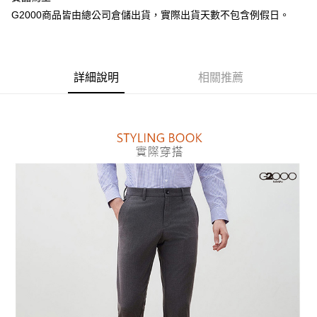
台灣樂天信用卡公司
AFTEE先享後付
G2000商品皆由總公司倉儲出貨，實際出貨天數不包含例假日。
相關說明
【關於「AFTEE先享後付」】
ATM付款
AFTEE先享後付是「在收到商品之後才付款」的支付方式。 讓您購物簡單
便利好安心！
詳細說明
相關推薦
１．簡單：不需註冊會員、不需綁卡、不需儲值。
運送方式
２．便利：只要手機號碼，簡訊認證，即可結帳。
３．安心：先確認商品／服務後，再付款。
付款後全家取貨
每筆NT$80，滿NT$1,500(含以上)免運費
【「AFTEE先享後付」結帳流程】
１．於結帳方式選擇「AFTEE先享後付」後，將跳轉至「AFTEE先享後付」
付款後萊爾富取貨
結帳頁面，進行簡訊認證並確認金額後，即可完成結帳。
２．訂單成立數日內，您將收到繳費通知簡訊。
每筆NT$80，滿NT$1,500(含以上)免運費
３．收到繳費通知簡訊後14天內，點擊此簡訊中的連結，可透過四大超商／
ATM／網路銀行／等多元方式進行付款，方視為交易完成。
付款後7-11取貨
※ 請注意：結帳手續完成當下不需立刻繳費，但若您需要取消訂單，請聯絡
每筆NT$80，滿NT$1,500(含以上)免運費
購買商品的店家。未經商家同意取消之訂單仍視為有效，需透過AFTEE先享
後付繳納相關費用。
宅配
※ 交易是否成功請以「AFTEE先享後付 」之結帳頁面顯示為準，若有關於
是否繳費成功／繳費後需取消欲退款等相關疑問，請聯繫「AFTEE先享後付
每筆NT$120，滿NT$1,500(含以上)免運費
客戶支援中心」
https://netprotections.freshdesk.com/support/home
【注意事項】
１．透過由恩沛科技股份有限公司提供之「AFTEE先享後付」服務完成之交