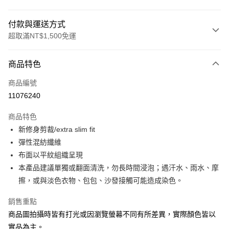
付款與運送方式
超取滿NT$1,500免運
付款方式
商品特色
信用卡一次付款
商品編號
信用卡分期付款
11076240
3 期 0 利率 每期
NT$744
21家銀行
商品特色
合作金庫商業銀行
第一商業銀行
LINE Pay
新修身剪裁/extra slim fit
華南商業銀行
彰化商業銀行
彈性混紡纖維
Apple Pay
上海商業儲蓄銀行
台北富邦商業銀行
國泰世華商業銀行
兆豐國際商業銀行
布面以平紋組織呈現
街口支付
臺灣中小企業銀行
台中商業銀行
本產品建議單獨或翻面清洗，勿長時間浸泡；遇汗水、雨水、摩
匯豐（台灣）商業銀行
華泰商業銀行
擦，或與淡色衣物、包包、沙發接觸可能造成染色。
悠遊付
聯邦商業銀行
遠東國際商業銀行
元大商業銀行
永豐商業銀行
Google Pay
銷售重點
玉山商業銀行
星展（台灣）商業銀行
商品圖拍攝時皆有打光或因瀏覽螢幕不同有所差異，實際顏色皆以
台新國際商業銀行
中國信託商業銀行
全盈+PAY
實品為主。