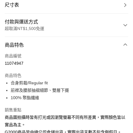
尺寸表
付款與運送方式
超取滿NT$1,500免運
付款方式
商品特色
信用卡一次付款
商品編號
信用卡分期付款
11074947
3 期 0 利率 每期
NT$415
21家銀行
商品特色
合作金庫商業銀行
第一商業銀行
LINE Pay
合身剪裁/Regular fit
華南商業銀行
彰化商業銀行
前襟及腰部抽褶細節、雙層下擺
Apple Pay
上海商業儲蓄銀行
台北富邦商業銀行
國泰世華商業銀行
兆豐國際商業銀行
100% 聚酯纖維
街口支付
臺灣中小企業銀行
台中商業銀行
銷售重點
匯豐（台灣）商業銀行
華泰商業銀行
悠遊付
聯邦商業銀行
遠東國際商業銀行
商品圖拍攝時皆有打光或因瀏覽螢幕不同有所差異，實際顏色皆以
元大商業銀行
永豐商業銀行
Google Pay
實品為主。
玉山商業銀行
星展（台灣）商業銀行
G2000商品皆由總公司倉儲出貨，實際出貨天數不包含例假日。