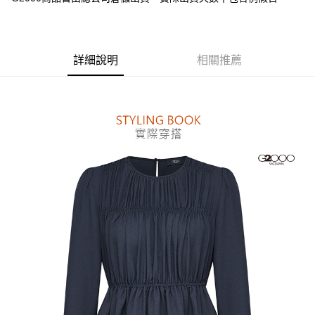
台新國際商業銀行
中國信託商業銀行
全盈+PAY
台灣樂天信用卡公司
AFTEE先享後付
相關說明
詳細說明
相關推薦
【關於「AFTEE先享後付」】
ATM付款
AFTEE先享後付是「在收到商品之後才付款」的支付方式。 讓您購物簡單
便利好安心！
１．簡單：不需註冊會員、不需綁卡、不需儲值。
運送方式
２．便利：只要手機號碼，簡訊認證，即可結帳。
３．安心：先確認商品／服務後，再付款。
付款後全家取貨
每筆NT$80，滿NT$1,500(含以上)免運費
【「AFTEE先享後付」結帳流程】
１．於結帳方式選擇「AFTEE先享後付」後，將跳轉至「AFTEE先享後付」
付款後萊爾富取貨
結帳頁面，進行簡訊認證並確認金額後，即可完成結帳。
２．訂單成立數日內，您將收到繳費通知簡訊。
每筆NT$80，滿NT$1,500(含以上)免運費
３．收到繳費通知簡訊後14天內，點擊此簡訊中的連結，可透過四大超商／
ATM／網路銀行／等多元方式進行付款，方視為交易完成。
付款後7-11取貨
※ 請注意：結帳手續完成當下不需立刻繳費，但若您需要取消訂單，請聯絡
每筆NT$80，滿NT$1,500(含以上)免運費
購買商品的店家。未經商家同意取消之訂單仍視為有效，需透過AFTEE先享
後付繳納相關費用。
宅配
※ 交易是否成功請以「AFTEE先享後付 」之結帳頁面顯示為準，若有關於
是否繳費成功／繳費後需取消欲退款等相關疑問，請聯繫「AFTEE先享後付
每筆NT$120，滿NT$1,500(含以上)免運費
客戶支援中心」
https://netprotections.freshdesk.com/support/home