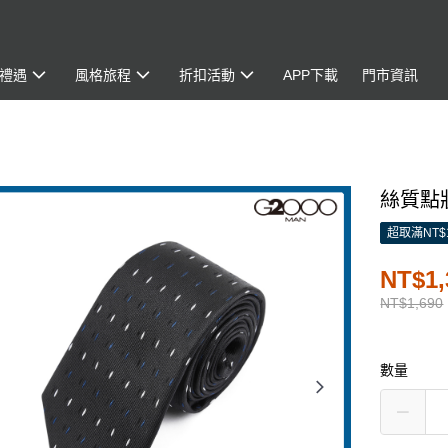
禮遇
風格旅程
折扣活動
APP下載
門市資訊
絲質點狀
超取滿NT$
NT$1,
NT$1,690
數量