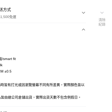
送方式
1,500免運
清除
紀錄
次付款
期付款
0 利率 每期
NT$450
21家銀行
smart fit
庫商業銀行
第一商業銀行
lk
業銀行
彰化商業銀行
M ±0.5
業儲蓄銀行
台北富邦商業銀行
華商業銀行
兆豐國際商業銀行
攝時皆有打光或因瀏覽螢幕不同有所差異，實際顏色皆以
小企業銀行
台中商業銀行
台灣）商業銀行
華泰商業銀行
。
業銀行
遠東國際商業銀行
商品皆由總公司倉儲出貨，實際出貨天數不包含例假日。
業銀行
永豐商業銀行
y
業銀行
星展（台灣）商業銀行
際商業銀行
中國信託商業銀行