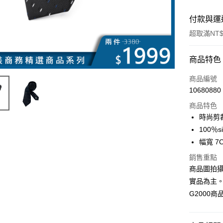
付款與運
超取滿NT$
付款方式
商品特色
信用卡一
商品編號
10680880
信用卡分
商品特色
3 期 
時尚剪裁/
合作金
100％si
LINE Pay
華南商
幅寬 7C
Apple Pay
上海商
銷售重點
國泰世
街口支付
商品圖拍
臺灣中
匯豐（
實品為主
悠遊付
聯邦商
G2000
元大商
Google Pa
玉山商
台新國
全盈+PAY