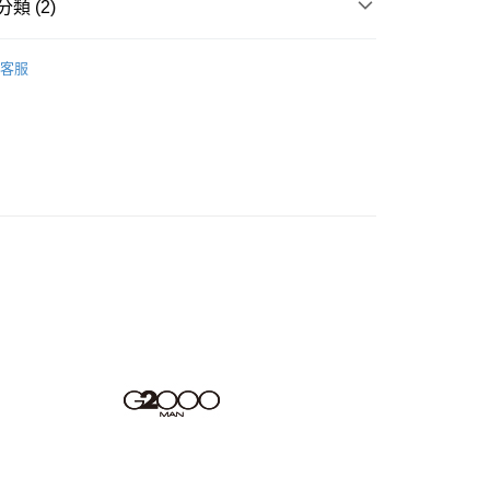
類 (2)
天信用卡公司
享後付
男裝
領帶
客服
男裝
❚ 配件
FTEE先享後付」】
先享後付是「在收到商品之後才付款」的支付方式。 讓您購物簡單
心！
：不需註冊會員、不需綁卡、不需儲值。
：只要手機號碼，簡訊認證，即可結帳。
：先確認商品／服務後，再付款。
家取貨
EE先享後付」結帳流程】
0，滿NT$1,500(含以上)免運費
方式選擇「AFTEE先享後付」後，將跳轉至「AFTEE先享後
頁面，進行簡訊認證並確認金額後，即可完成結帳。
爾富取貨
成立數日內，您將收到繳費通知簡訊。
費通知簡訊後14天內，點擊此簡訊中的連結，可透過四大超商
0，滿NT$1,500(含以上)免運費
網路銀行／等多元方式進行付款，方視為交易完成。
：結帳手續完成當下不需立刻繳費，但若您需要取消訂單，請聯
1取貨
的店家。未經商家同意取消之訂單仍視為有效，需透過AFTEE
繳納相關費用。
0，滿NT$1,500(含以上)免運費
否成功請以「AFTEE先享後付 」之結帳頁面顯示為準，若有關於
功／繳費後需取消欲退款等相關疑問，請聯繫「AFTEE先享後
援中心」
https://netprotections.freshdesk.com/support/home
20，滿NT$1,500(含以上)免運費
項】