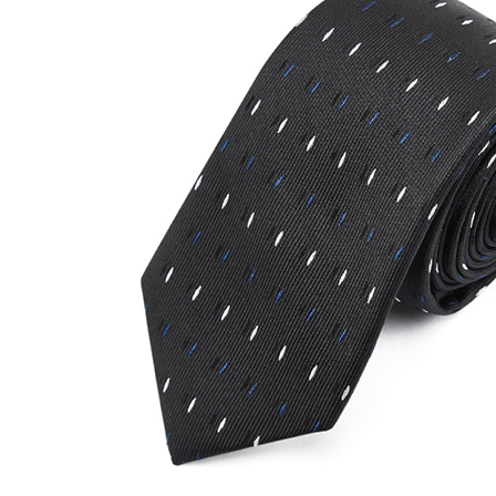
１．透過由
交易，需
求債權轉
２．關於
https://aft
３．未成
「AFTE
任。
４．使用「
即時審查
結果請求
５．嚴禁
形，恩沛
動。