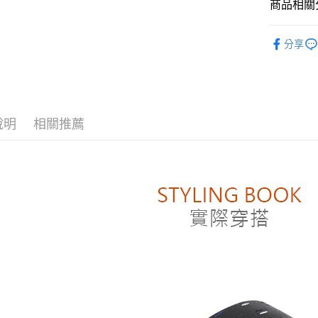
商品相關分
台灣樂
AFTEE先
❚ 全系列
相關說明
分享
❚ 全系列
【關於「A
ATM付款
AFTEE
便利好安
１．簡單
２．便利
運送方式
３．安心
說明
相關推薦
付款後全
【「AFT
每筆NT$8
１．於結帳
付」結帳
付款後萊
２．訂單
３．收到繳
每筆NT$8
／ATM／
※ 請注意
付款後7-1
絡購買商品
先享後付
每筆NT$8
※ 交易是
是否繳費成
宅配
付客戶支
每筆NT$1
【注意事