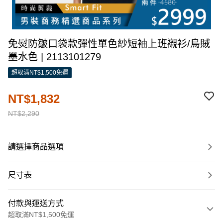
免熨防皺口袋款彈性單色紗短袖上班襯衫/烏賊
墨水色 | 2113101279
超取滿NT$1,500免運
NT$1,832
NT$2,290
請選擇商品選項
尺寸表
付款與運送方式
超取滿NT$1,500免運